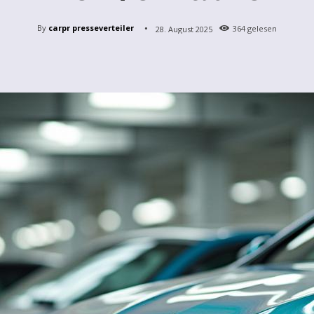
By
carpr presseverteiler
28. August 2025
364
gelesen