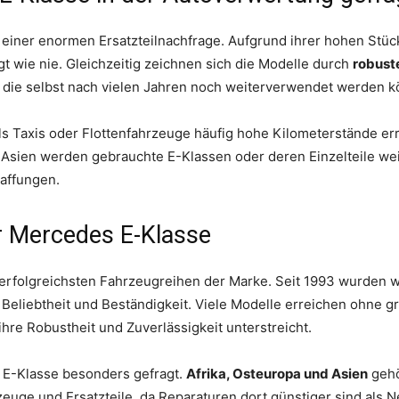
zu einer enormen Ersatzteilnachfrage. Aufgrund ihrer hohen St
 wie nie. Gleichzeitig zeichnen sich die Modelle durch
robust
 die selbst nach vielen Jahren noch weiterverwendet werden k
ls Taxis oder Flottenfahrzeuge häufig hohe Kilometerstände err
d Asien werden gebrauchte E-Klassen oder deren Einzelteile wei
haffungen.
r Mercedes E-Klasse
 erfolgreichsten Fahrzeugreihen der Marke. Seit 1993 wurden 
re Beliebtheit und Beständigkeit. Viele Modelle erreichen ohne
ihre Robustheit und Zuverlässigkeit unterstreicht.
e E-Klasse besonders gefragt.
Afrika, Osteuropa und Asien
gehö
euge und Ersatzteile, da Reparaturen dort günstiger sind als 