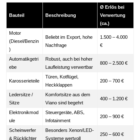
Ø Erlös bei
Bauteil
Beschreibung
Verwertung
(ca.)
Motor
Beliebt im Export, hohe
1.500 – 4.000
(Diesel/Benzin
Nachfrage
€
)
Automatikgetri
Robust, auch bei hoher
800 – 2.500 €
ebe
Laufleistung verwertbar
Türen, Kotflügel,
Karosserieteile
200 – 700 €
Heckklappen
Ledersitze /
Komfortsitze aus dem
400 – 1.200 €
Sitze
Viano sind begehrt
Elektronikmod
Steuergeräte, ABS,
200 – 900 €
ule
Infotainment
Scheinwerfer
Besonders Xenon/LED-
250 – 600 €
& Rücklichter
Systeme wertvoll