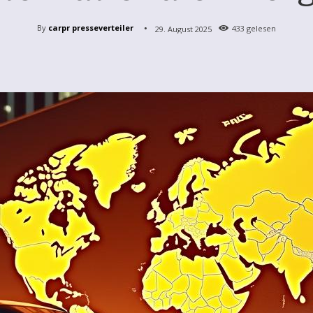
By
carpr presseverteiler
29. August 2025
433
gelesen