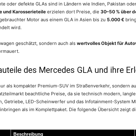
e oder defekte GLAs sind in Ländern wie Indien, Pakistan oder
 und Karosserieteile
erzielen dort Preise, die
30–50 % über d
gebrauchter Motor aus einem GLA in Asien bis zu
5.000 €
bring
ndelt wird.
uwagen geschätzt, sondern auch als
wertvolles Objekt für Aut
termauert.
Bauteile des Mercedes GLA und ihre Er
ur als kompakter Premium-SUV im Straßenverkehr, sondern auc
tzteilmarkt beachtliche Preise, da sie technisch modern, langle
n, Getriebe, LED-Scheinwerfer und das Infotainment-System 
nbringen als im Komplettpaket. Die folgende Übersicht zeigt di
Beschreibung