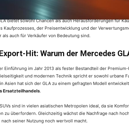
A bietet sowohl Chancen als auch Herausforderungen für Käufe
s Kaufprozesses, der Preisentwicklung und der Verwertungsmö
r als auch für Verkäufer von Bedeutung sind.
xport-Hit: Warum der Mercedes GLA 
er Einführung im Jahr 2013 als fester Bestandteil der Premium-
ielseitigkeit und modernen Technik spricht er sowohl urbane F
 in Asien hat sich der GLA zu einem gefragten Modell entwickel
 Ersatzteilhandels
.
SUVs sind in vielen asiatischen Metropolen ideal, da sie Komfor
en zu überfordern. Gleichzeitig wächst die Nachfrage nach hoch
 nach seiner Nutzung noch wertvoll macht.