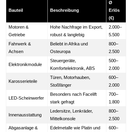
Ø
Bauteil
Beschreibung
Erlös
(€)
Motoren &
Hohe Nachfrage im Export,
2.000–
Getriebe
robust & langlebig
5.500
Fahrwerk &
Beliebt in Afrika und
800–
Achsen
Osteuropa
2.500
Steuergeräte,
500–
Elektronikmodule
Komfortelektronik, ABS
2.000
Türen, Motorhauben,
600–
Karosserieteile
Stoßfänger
2.000
Besonders nach Facelift
700–
LED-Scheinwerfer
stark gefragt
1.800
Ledersitze, Lenkräder,
800–
Innenausstattung
Mittelkonsole
2.500
Abgasanlage &
Edelmetalle wie Platin und
600–