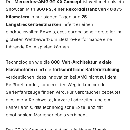
Der
Mercedes-AMG GT XX Concept
ist weit mehr als ein
Showcar. Mit
1 360 PS
, einer
Rekorddistanz von 40 075
Kilometern
in nur sieben Tagen und
25
Langstreckenbestmarken
liefert er einen
eindrucksvollen Beweis, dass europäische Hersteller im
globalen Wettbewerb um Elektro-Performance eine
führende Rolle spielen können.
Technologien wie die
800-Volt-Architektur
,
axiale
Flussmotoren
und die
fortschrittliche Batteriekühlung
verdeutlichen, dass Innovation bei AMG nicht auf dem
Reißbrett endet, sondern den Weg in kommende
Serienfahrzeuge finden wird. Für Verbraucher bedeutet
dies: mehr Reichweite, kürzere Ladezeiten und ein
Fahrerlebnis, das technologische Exzellenz mit
emotionalem Markenerlebnis verbindet.
Der GT XX Concept setzt damit ein klares Signal: