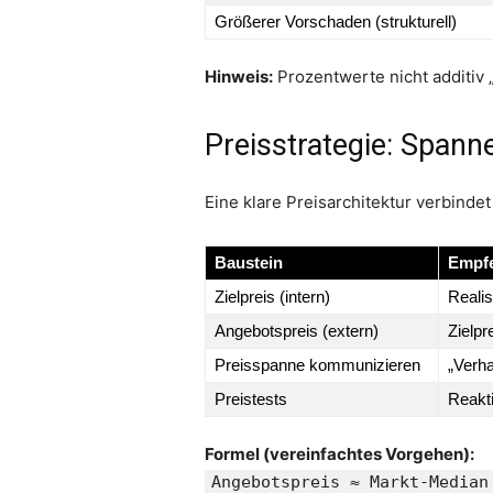
Größerer Vorschaden (strukturell)
Hinweis:
Prozentwerte nicht additiv 
Preisstrategie: Span
Eine klare Preisarchitektur verbinde
Baustein
Empf
Zielpreis (intern)
Realis
Angebotspreis (extern)
Zielpr
Preisspanne kommunizieren
„Verh
Preistests
Reakt
Formel (vereinfachtes Vorgehen):
Angebotspreis ≈ Markt-Median