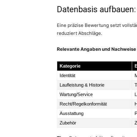
Datenbasis aufbauen
Eine präzise Bewertung setzt vollst
reduziert Abschläge.
Relevante Angaben und Nachweise
Kategorie
E
Identität
M
Laufleistung & Historie
T
Wartung/Service
L
Recht/Regelkonformität
H
Ausstattung
P
Zubehör
Z