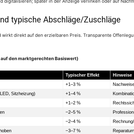
digitalisieren; später in der Anzeige verlinken oder auf Nachfr
nd typische Abschläge/Zuschläge
wirkt direkt auf den erzielbaren Preis. Transparente Offenlegun
l auf den marktgerechten Basiswert)
Typischer Effekt
Hinweise
+1–3 %
Nachweise 
 LED, Sitzheizung)
+1–4 %
Kombinatio
+1–2 %
Rechtssich
ßen
−2–5 %
Profession
−2–4 %
Rechnung/
ehoben
−3–7 %
Reparaturn