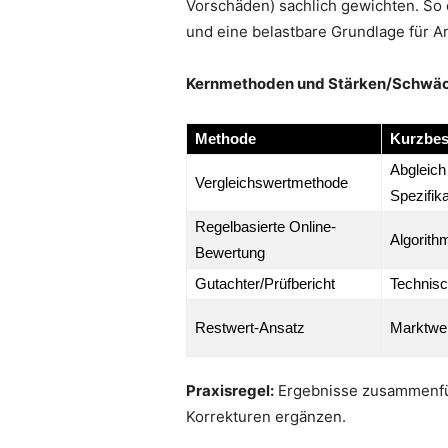
Vorschäden) sachlich gewichten. So e
und eine belastbare Grundlage für A
Kernmethoden und Stärken/Schwä
Methode
Kurzbes
Abgleich
Vergleichswertmethode
Spezifika
Regelbasierte Online-
Algorith
Bewertung
Gutachter/Prüfbericht
Technis
Restwert-Ansatz
Marktwer
Praxisregel:
Ergebnisse zusammenfüh
Korrekturen ergänzen.