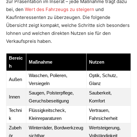
zur Präsentation im Inserat – jede Maßnahme trägt dazu
bei, den
Wert des Fahrzeugs zu steigern
und
Kaufinteressenten zu überzeugen. Die folgende
Übersicht zeigt kompakt, welche Schritte sich besonders
lohnen und welchen direkten Nutzen sie für den
Verkaufspreis haben.
Bereic
Maßnahme
Nutzen
h
Waschen, Polieren,
Optik, Schutz,
Außen
Versiegeln
Glanz
Saugen, Polsterpflege,
Sauberkeit,
Innen
Geruchsbeseitigung
Komfort
Techni
Flüssigkeitscheck,
Vertrauen,
k
Kleinreparaturen
Fahrsicherheit
Zubeh
Winterräder, Bordwerkzeug
Wertsteigerung,
ör
sichtbar
Vollständigkeit