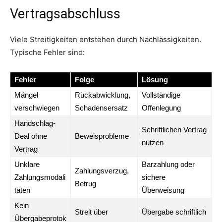
Vertragsabschluss
Viele Streitigkeiten entstehen durch Nachlässigkeiten.
Typische Fehler sind:
Fehler
Folge
Lösung
Mängel
Rückabwicklung,
Vollständige
verschwiegen
Schadensersatz
Offenlegung
Handschlag-
Schriftlichen Vertrag
Deal ohne
Beweisprobleme
nutzen
Vertrag
Unklare
Barzahlung oder
Zahlungsverzug,
Zahlungsmodali
sichere
Betrug
täten
Überweisung
Kein
Streit über
Übergabe schriftlich
Übergabeprotok