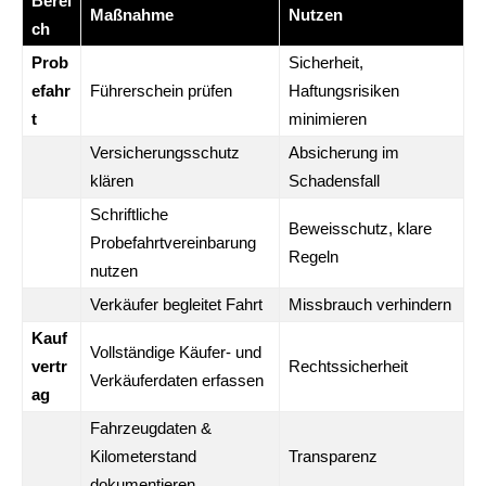
Berei
Maßnahme
Nutzen
ch
Prob
Sicherheit,
efahr
Führerschein prüfen
Haftungsrisiken
t
minimieren
Versicherungsschutz
Absicherung im
klären
Schadensfall
Schriftliche
Beweisschutz, klare
Probefahrtvereinbarung
Regeln
nutzen
Verkäufer begleitet Fahrt
Missbrauch verhindern
Kauf
Vollständige Käufer- und
vertr
Rechtssicherheit
Verkäuferdaten erfassen
ag
Fahrzeugdaten &
Kilometerstand
Transparenz
dokumentieren