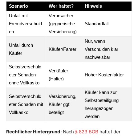
Szenario
Wer haftet?
Hinweis
Unfall mit
Verursacher
Fremdverschuld
(gegnerische
Standardfall
en
Versicherung)
Nur, wenn
Unfall durch
Käufer/Fahrer
Verschulden klar
Käufer
nachweisbar
Selbstverschuld
Verkäufer
eter Schaden
Hoher Kostenfaktor
(Halter)
ohne Vollkasko
Käufer kann zur
Selbstverschuld
Versicherung,
Selbstbeteiligung
eter Schaden mit
Käufer ggf.
herangezogen
Vollkasko
beteiligt
werden
Rechtlicher Hintergrund:
Nach
§ 823 BGB
haftet der