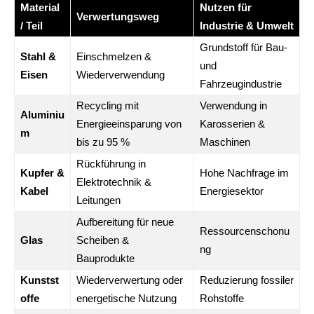
Material
Nutzen für
Verwertungsweg
/ Teil
Industrie & Umwelt
Grundstoff für Bau-
Stahl &
Einschmelzen &
und
Eisen
Wiederverwendung
Fahrzeugindustrie
Recycling mit
Verwendung in
Aluminiu
Energieeinsparung von
Karosserien &
m
bis zu 95 %
Maschinen
Rückführung in
Kupfer &
Hohe Nachfrage im
Elektrotechnik &
Kabel
Energiesektor
Leitungen
Aufbereitung für neue
Ressourcenschonu
Glas
Scheiben &
ng
Bauprodukte
Kunstst
Wiederverwertung oder
Reduzierung fossiler
offe
energetische Nutzung
Rohstoffe