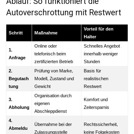
Ablauf: So funktioniert die
Autoverschrottung mit Restwert
Vorteil für den
Schritt
Maßnahme
Halter
Online oder
Schnelles Angebot
1.
telefonisch beim
innerhalb weniger
Anfrage
zertifizierten Betrieb
Stunden
2.
Prüfung von Marke,
Basis für
Begutach
Modell, Zustand und
realistischen
tung
Gewicht
Restwert
Organisation durch
3.
Komfort und
eigenen
Abholung
Zeitersparnis
Abschleppdienst
4.
Übernahme bei der
Rechtssicherheit,
Abmeldu
Zulassungsstelle
keine Folgekosten