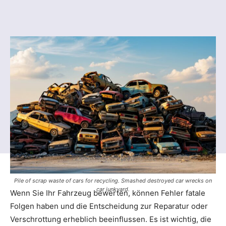
Pile of scrap waste of cars for recycling. Smashed destroyed car wrecks on
car junkyard.
Wenn Sie Ihr Fahrzeug bewerten, können Fehler fatale
Folgen haben und die Entscheidung zur Reparatur oder
Verschrottung erheblich beeinflussen. Es ist wichtig, die