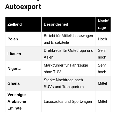
Autoexport
Nachf
Zielland
Besonderheit
rage
Beliebt für Mittelklassewagen
Polen
Hoch
und Ersatzteile
Drehkreuz für Osteuropa und
Sehr
Litauen
Asien
hoch
Marktführer für Fahrzeuge
Sehr
Nigeria
ohne TÜV
hoch
Starke Nachfrage nach
Ghana
Mittel
SUVs und Transportern
Vereinigte
Arabische
Luxusautos und Sportwagen
Mittel
Emirate