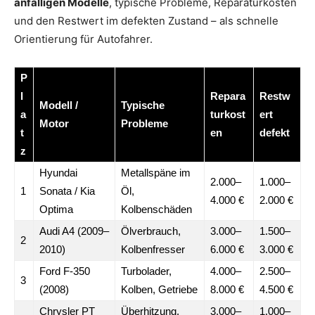
anfälligen Modelle
, typische Probleme, Reparaturkosten
und den Restwert im defekten Zustand – als schnelle
Orientierung für Autofahrer.
P
l
Repara
Restw
Modell /
Typische
a
turkost
ert
Motor
Probleme
t
en
defekt
z
Hyundai
Metallspäne im
2.000–
1.000–
1
Sonata / Kia
Öl,
4.000 €
2.000 €
Optima
Kolbenschäden
Audi A4 (2009–
Ölverbrauch,
3.000–
1.500–
2
2010)
Kolbenfresser
6.000 €
3.000 €
Ford F-350
Turbolader,
4.000–
2.500–
3
(2008)
Kolben, Getriebe
8.000 €
4.500 €
Chrysler PT
Überhitzung,
3.000–
1.000–