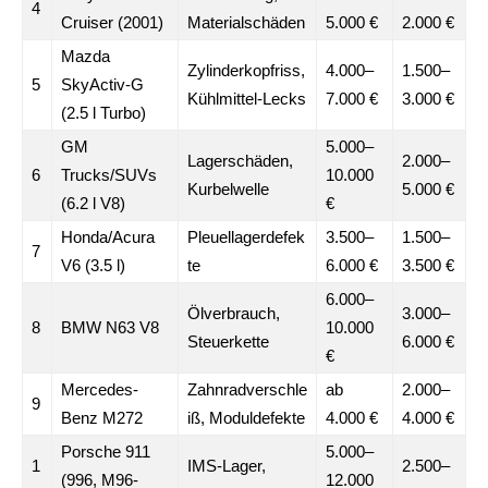
4
Cruiser (2001)
Materialschäden
5.000 €
2.000 €
Mazda
Zylinderkopfriss,
4.000–
1.500–
5
SkyActiv-G
Kühlmittel-Lecks
7.000 €
3.000 €
(2.5 l Turbo)
GM
5.000–
Lagerschäden,
2.000–
6
Trucks/SUVs
10.000
Kurbelwelle
5.000 €
(6.2 l V8)
€
Honda/Acura
Pleuellagerdefek
3.500–
1.500–
7
V6 (3.5 l)
te
6.000 €
3.500 €
6.000–
Ölverbrauch,
3.000–
8
BMW N63 V8
10.000
Steuerkette
6.000 €
€
Mercedes-
Zahnradverschle
ab
2.000–
9
Benz M272
iß, Moduldefekte
4.000 €
4.000 €
Porsche 911
5.000–
1
IMS-Lager,
2.500–
(996, M96-
12.000