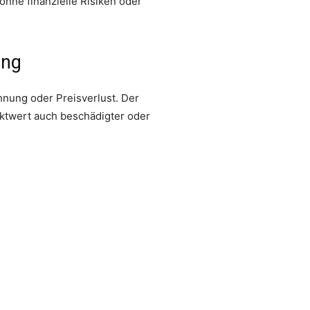
 ohne finanzielle Risiken oder
ung
hnung oder Preisverlust. Der
rktwert auch beschädigter oder