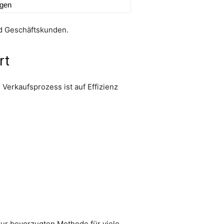
ngen
nd Geschäftskunden.
rt
Verkaufsprozess ist auf Effizienz
zur bevorzugten Methode für viele