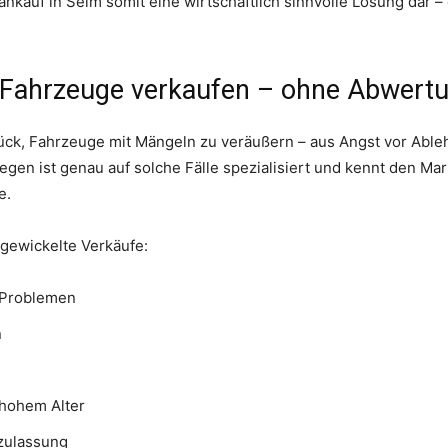
oankauf in Selm somit eine wirtschaftlich sinnvolle Lösung dar –
 Fahrzeuge verkaufen – ohne Abwert
ück, Fahrzeuge mit Mängeln zu veräußern – aus Angst vor Able
egen ist genau auf solche Fälle spezialisiert und kennt den Ma
e.
bgewickelte Verkäufe:
-Problemen
n
 hohem Alter
tzulassung