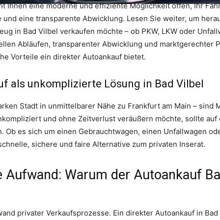
ht Ihnen eine moderne und effiziente Möglichkeit offen, Ihr Fah
se und eine transparente Abwicklung. Lesen Sie weiter, um hera
eug in Bad Vilbel verkaufen möchte – ob PKW, LKW oder Unfallw
ellen Abläufen, transparenter Abwicklung und marktgerechter P
e Vorteile ein direkter Autoankauf bietet.
uf als unkomplizierte Lösung in Bad Vilbel
 starken Stadt in unmittelbarer Nähe zu Frankfurt am Main – sind
ompliziert und ohne Zeitverlust veräußern möchte, sollte auf 
n. Ob es sich um einen Gebrauchtwagen, einen Unfallwagen ode
chnelle, sichere und faire Alternative zum privaten Inserat.
 Aufwand: Warum der Autoankauf Bad
nd privater Verkaufsprozesse. Ein direkter Autoankauf in Bad V