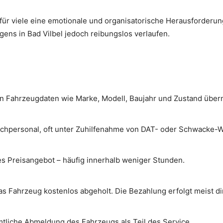
für viele eine emotionale und organisatorische Herausforderun
ens in Bad Vilbel jedoch reibungslos verlaufen.
en Fahrzeugdaten wie Marke, Modell, Baujahr und Zustand überm
achpersonal, oft unter Zuhilfenahme von DAT- oder Schwacke-
hes Preisangebot – häufig innerhalb weniger Stunden.
das Fahrzeug kostenlos abgeholt. Die Bezahlung erfolgt meist d
tliche Abmeldung des Fahrzeugs als Teil des Service.