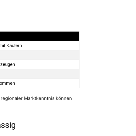
mit Käufern
rzeugen
rnommen
d regionaler Marktkenntnis können
ässig