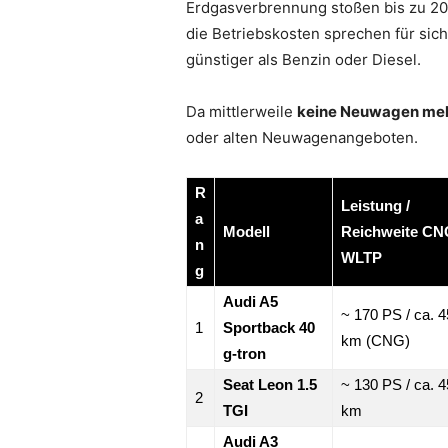
Erdgasverbrennung stoßen bis zu 20
die Betriebskosten sprechen für sich
günstiger als Benzin oder Diesel.
Da mittlerweile
keine Neuwagen me
oder alten Neuwagenangeboten.
R
Leistung /
a
Modell
Reichweite CN
n
WLTP
g
Audi A5
~ 170 PS / ca. 
1
Sportback 40
km (CNG)
g-tron
Seat Leon 1.5
~ 130 PS / ca. 
2
TGI
km
Audi A3