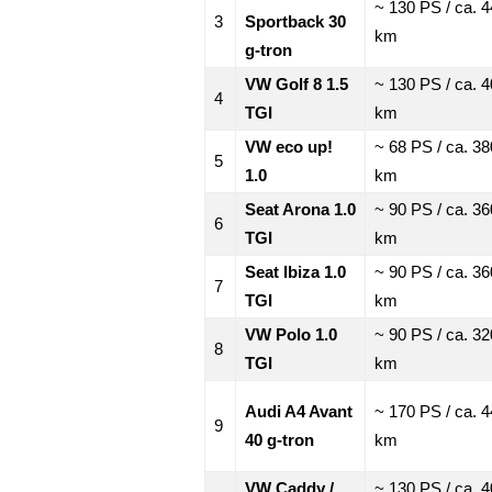
~ 130 PS / ca. 
3
Sportback 30
km
g-tron
VW Golf 8 1.5
~ 130 PS / ca. 
4
TGI
km
VW eco up!
~ 68 PS / ca. 38
5
1.0
km
Seat Arona 1.0
~ 90 PS / ca. 36
6
TGI
km
Seat Ibiza 1.0
~ 90 PS / ca. 36
7
TGI
km
VW Polo 1.0
~ 90 PS / ca. 32
8
TGI
km
Audi A4 Avant
~ 170 PS / ca. 
9
40 g-tron
km
VW Caddy /
~ 130 PS / ca. 4