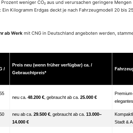
 Prozent weniger CO₂ aus und verursachen geringere Mengen a
: Ein Kilogramm Erdgas deckt je nach Fahrzeugmodell 20 bis 25 
hr ab Werk
mit CNG in Deutschland angeboten werden, stammen
Preis neu (wenn früher verfügbar) ca. /
G /
Fahrzeug
Gebrauchtpreis*
455
Premium-
neu ca.
48.200 €
, gebraucht ab ca.
25.000 €
elegantes
450
neu ab ca.
29.500 €
, gebraucht ab ca.
13.000–
Kompaktk
14.000 €
Stadt & 