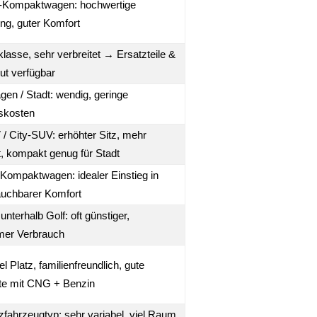
Kompaktwagen: hochwertige
ng, guter Komfort
asse, sehr verbreitet → Ersatzteile &
ut verfügbar
gen / Stadt: wendig, geringe
tskosten
/ City-SUV: erhöhter Sitz, mehr
, kompakt genug für Stadt
 Kompaktwagen: idealer Einstieg in
uchbarer Komfort
nterhalb Golf: oft günstiger,
er Verbrauch
l Platz, familienfreundlich, gute
te mit CNG + Benzin
zfahrzeugtyp: sehr variabel, viel Raum,