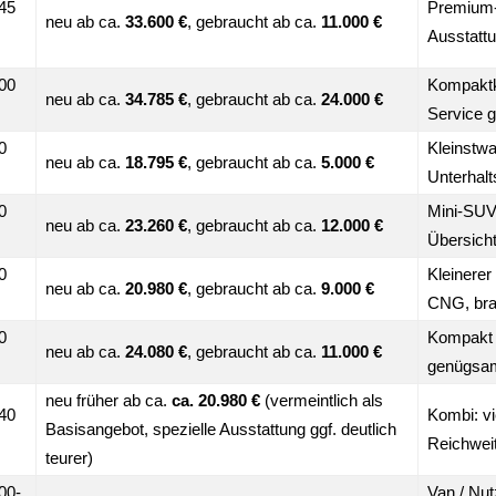
445
Premium-
neu ab ca.
33.600 €
, gebraucht ab ca.
11.000 €
Ausstattu
400
Kompaktkl
neu ab ca.
34.785 €
, gebraucht ab ca.
24.000 €
Service g
0
Kleinstwa
neu ab ca.
18.795 €
, gebraucht ab ca.
5.000 €
Unterhal
0
Mini‐SUV 
neu ab ca.
23.260 €
, gebraucht ab ca.
12.000 €
Übersicht
0
Kleinerer
neu ab ca.
20.980 €
, gebraucht ab ca.
9.000 €
CNG, bra
0
Kompakt u
neu ab ca.
24.080 €
, gebraucht ab ca.
11.000 €
genügsam
neu früher ab ca.
ca. 20.980 €
(vermeintlich als
440
Kombi: vie
Basisangebot, spezielle Ausstattung ggf. deutlich
Reichwei
teurer)
00-
Van / Nut