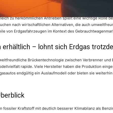
leich zu herkömmlichen Antrieben spielt eine wichtige Rolle b
uchen nach wirtschaftlichen Alternativen, die auch umweltfreun
hteile von Erdgasfahrzeugen im Kontext des Gebrauchtwagenmar
rhältlich – lohnt sich Erdgas trotzd
eltfreundliche Brückentechnologie zwischen Verbrenner und E
ellvielfalt rapide. Viele Hersteller haben die Produktion einge
rdgasautos endgültig ein Auslaufmodell oder bieten sie weiterh
berblick
 fossiler Kraftstoff mit deutlich besserer Klimabilanz als Benz