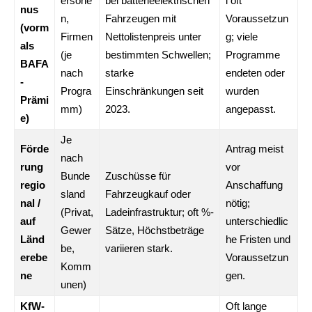
ersone
bei batterieelektrischen
l oft
nus
n,
Fahrzeugen mit
Voraussetzun
(vorm
Firmen
Nettolistenpreis unter
g; viele
als
(je
bestimmten Schwellen;
Programme
BAFA
nach
starke
endeten oder
-
Progra
Einschränkungen seit
wurden
Prämi
mm)
2023.
angepasst.
e)
Je
Förde
Antrag meist
nach
rung
vor
Bunde
Zuschüsse für
regio
Anschaffung
sland
Fahrzeugkauf oder
nal /
nötig;
(Privat,
Ladeinfrastruktur; oft %-
auf
unterschiedlic
Gewer
Sätze, Höchstbeträge
Länd
he Fristen und
be,
variieren stark.
erebe
Voraussetzun
Komm
ne
gen.
unen)
KfW-
Oft lange