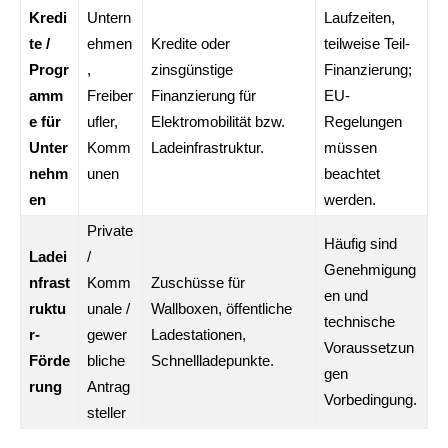
Kredi
Untern
Laufzeiten,
te /
ehmen
Kredite oder
teilweise Teil-
Progr
,
zinsgünstige
Finanzierung;
amm
Freiber
Finanzierung für
EU-
e für
ufler,
Elektromobilität bzw.
Regelungen
Unter
Komm
Ladeinfrastruktur.
müssen
nehm
unen
beachtet
en
werden.
Private
Häufig sind
Ladei
/
Genehmigung
nfrast
Komm
Zuschüsse für
en und
ruktu
unale /
Wallboxen, öffentliche
technische
r-
gewer
Ladestationen,
Voraussetzun
Förde
bliche
Schnellladepunkte.
gen
rung
Antrag
Vorbedingung.
steller