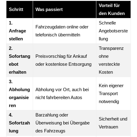
Vorteil für
Schritt
Was passiert
den Kunden
1.
Schnelle
Fahrzeugdaten online oder
Anfrage
Angebotserste
telefonisch übermitteln
stellen
llung
2.
Transparenz
Sofortang
Preisvorschlag für Ankauf
ohne
ebot
oder kostenlose Entsorgung
versteckte
erhalten
Kosten
3.
Kein eigener
Abholung
Abholung vor Ort, auch bei
Transport
organisie
nicht fahrbereiten Autos
notwendig
ren
4.
Barzahlung oder
Sicherheit und
Sofortzah
Überweisung bei Übergabe
Vertrauen
lung
des Fahrzeugs