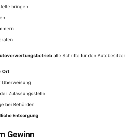
telle bringen
len
ümmern
eraten
 Autoverwertungsbetrieb
alle Schritte für den Autobesitzer:
r Ort
 Überweisung
der Zulassungsstelle
ge bei Behörden
liche Entsorgung
um Gewinn