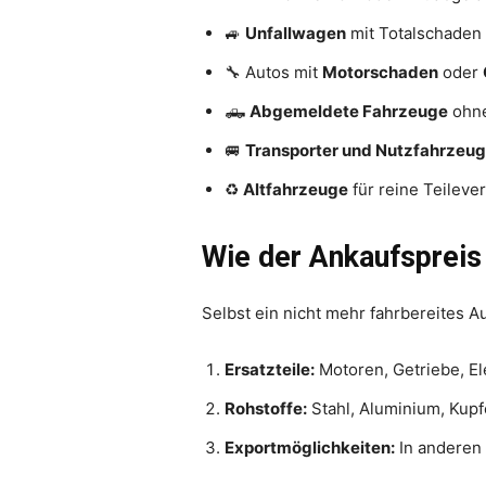
🚙
Unfallwagen
mit Totalschaden
🔧 Autos mit
Motorschaden
oder
🛻
Abgemeldete Fahrzeuge
ohne
🚐
Transporter und Nutzfahrzeu
♻️
Altfahrzeuge
für reine Teilev
Wie der Ankaufspreis
Selbst ein nicht mehr fahrbereites A
Ersatzteile:
Motoren, Getriebe, El
Rohstoffe:
Stahl, Aluminium, Kupfe
Exportmöglichkeiten:
In anderen 