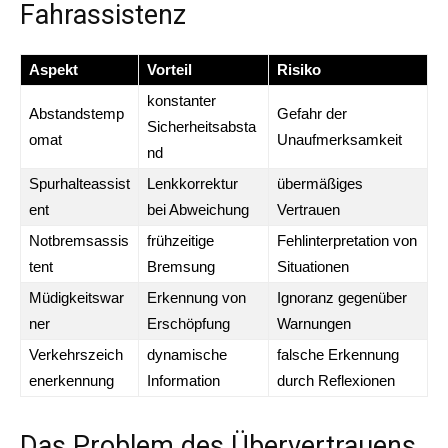
Fahrassistenz
Aspekt
Vorteil
Risiko
konstanter
Abstandstemp
Gefahr der
Sicherheitsabsta
omat
Unaufmerksamkeit
nd
Spurhalteassist
Lenkkorrektur
übermäßiges
ent
bei Abweichung
Vertrauen
Notbremsassis
frühzeitige
Fehlinterpretation von
tent
Bremsung
Situationen
Müdigkeitswar
Erkennung von
Ignoranz gegenüber
ner
Erschöpfung
Warnungen
Verkehrszeich
dynamische
falsche Erkennung
enerkennung
Information
durch Reflexionen
Das Problem des Übervertrauens