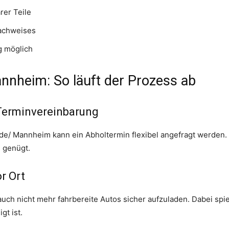
er Teile
achweises
g möglich
nnheim: So läuft der Prozess ab
Terminvereinbarung
z.de/ Mannheim kann ein Abholtermin flexibel angefragt werden
 genügt.
r Ort
 auch nicht mehr fahrbereite Autos sicher aufzuladen. Dabei spi
gt ist.