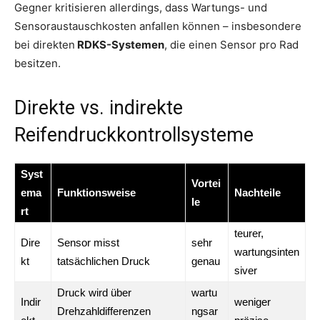
Gegner kritisieren allerdings, dass Wartungs- und
Sensoraustauschkosten anfallen können – insbesondere
bei direkten
RDKS-Systemen
, die einen Sensor pro Rad
besitzen.
Direkte vs. indirekte
Reifendruckkontrollsysteme
Syst
Vortei
ema
Funktionsweise
Nachteile
le
rt
teurer,
Dire
Sensor misst
sehr
wartungsinten
kt
tatsächlichen Druck
genau
siver
Druck wird über
wartu
Indir
weniger
Drehzahldifferenzen
ngsar