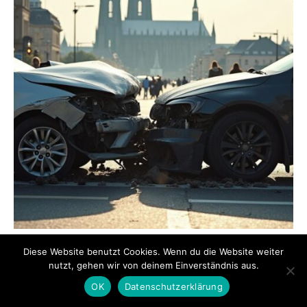
Werterhalt trotz Motorschaden:
Diese Website benutzt Cookies. Wenn du die Website weiter
Strategien zur Verbesserung des
nutzt, gehen wir von deinem Einverständnis aus.
Verkaufswertes Ihres Fahrzeugs bei
OK
Datenschutzerklärung
Ankäufern und Käufern