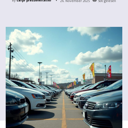
By
carpr presseverteiler
26. November 2025
500
gelesen