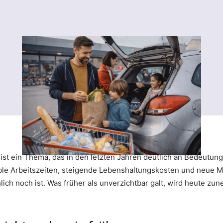
ist ein Thema, das in den letzten Jahren deutlich an Bedeutun
xible Arbeitszeiten, steigende Lebenshaltungskosten und neue M
lich noch ist. Was früher als unverzichtbar galt, wird heute zu