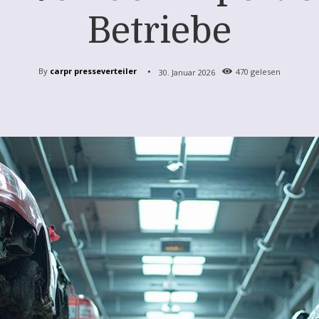
Betriebe
By
carpr presseverteiler
30. Januar 2026
470
gelesen