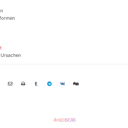
en
tformen
t
e Ursachen
ÄHNLICHE STORIES