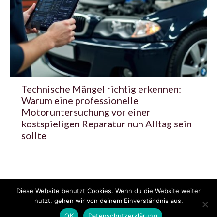
Technische Mängel richtig erkennen:
Warum eine professionelle
Motoruntersuchung vor einer
kostspieligen Reparatur nun Alltag sein
sollte
Diese Website benutzt Cookies. Wenn du die Website weiter
© 2020 - 2025 Copyright - KFZzeitung.com
nutzt, gehen wir von deinem Einverständnis aus.
AGB
Datenschutzerklärung
FAQ
Kontakt
Impressum
News
OK
Datenschutzerklärung