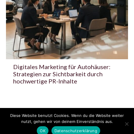
Digitales Marketing für Autohäuser:
Strategien zur Sichtbarkeit durch
hochwertige PR-Inhalte
Diese Website benutzt Cookies. Wenn du die Website weiter
© 2020 - 2025 Copyright - KFZzeitung.com
nutzt, gehen wir von deinem Einverständnis aus.
AGB
Datenschutzerklärung
FAQ
Kontakt
Impressum
News
OK
Datenschutzerklärung
Pressemitteilung veröffentlichen