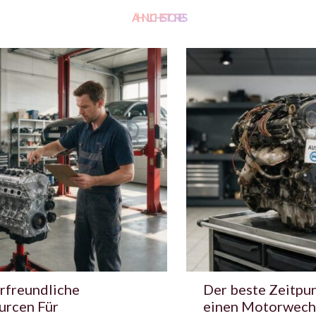
ÄHNLICHE STORIES
rfreundliche
Der beste Zeitpun
urcen Für
einen Motorwech