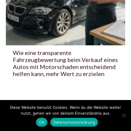
Wie eine transparente
Fahrzeugbewertung beim Verkauf eines
Autos mit Motorschaden entscheidend
helfen kann, mehr Wert zu erzielen
Diese Website benutzt Cookies. Wenn du die Website weiter
© 2020 - 2025 Copyright - KFZzeitung.com
nutzt, gehen wir von deinem Einverständnis aus.
AGB
Datenschutzerklärung
FAQ
Kontakt
Impressum
News
OK
Datenschutzerklärung
Pressemitteilung veröffentlichen