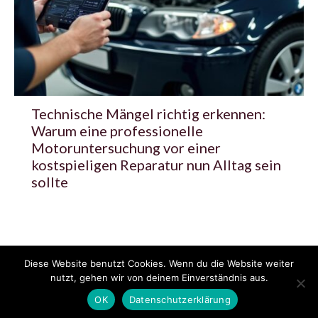
Technische Mängel richtig erkennen:
Warum eine professionelle
Motoruntersuchung vor einer
kostspieligen Reparatur nun Alltag sein
sollte
Diese Website benutzt Cookies. Wenn du die Website weiter
© 2020 - 2025 Copyright - KFZzeitung.com
nutzt, gehen wir von deinem Einverständnis aus.
AGB
Datenschutzerklärung
FAQ
Kontakt
Impressum
News
OK
Datenschutzerklärung
Pressemitteilung veröffentlichen