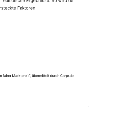
 realistische Ergebnisse. So wird der
steckte Faktoren.
 fairer Marktpreis“, übermittelt durch Carpr.de