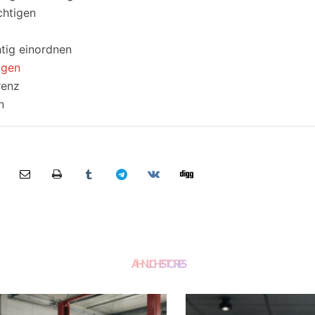
chtigen
tig einordnen
ugen
renz
n
ÄHNLICHE STORIES