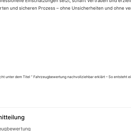
fessionelle Einschätzungen setzt, schafft Vertrauen und erzielt
rten und sicheren Prozess – ohne Unsicherheiten und ohne ver
icht unter dem Titel “ Fahrzeugbewertung nachvollziehbar erklärt – So entsteht ein
itteilung
zeugbewertung