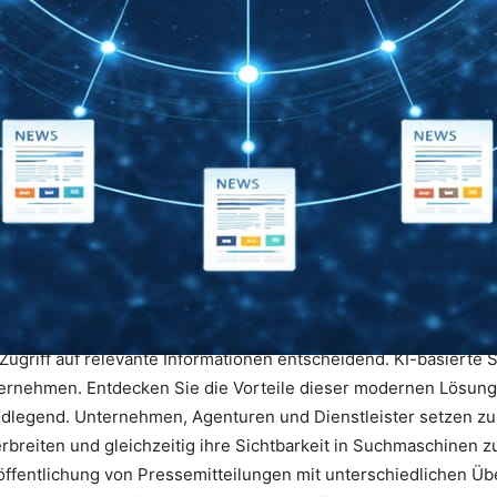
r Zugriff auf relevante Informationen entscheidend. KI-basierte
ternehmen. Entdecken Sie die Vorteile dieser modernen Lösunge
grundlegend. Unternehmen, Agenturen und Dienstleister setzen 
rbreiten und gleichzeitig ihre Sichtbarkeit in Suchmaschinen z
öffentlichung von Pressemitteilungen mit unterschiedlichen Üb