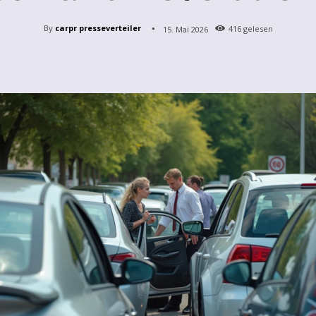
By
carpr presseverteiler
15. Mai 2026
416
gelesen