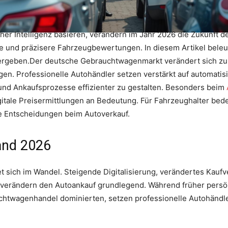
icher Intelligenz basieren, verändern im Jahr 2026 die Zukunf
 und präzisere Fahrzeugbewertungen. In diesem Artikel beleuch
r ergeben.Der deutsche Gebrauchtwagenmarkt verändert sich z
en. Professionelle Autohändler setzen verstärkt auf automati
und Ankaufsprozesse effizienter zu gestalten. Besonders beim
tale Preisermittlungen an Bedeutung. Für Fahrzeughalter bede
re Entscheidungen beim Autoverkauf.
and 2026
 sich im Wandel. Steigende Digitalisierung, verändertes Kau
 verändern den Autoankauf grundlegend. Während früher pers
twagenhandel dominierten, setzen professionelle Autohändler 