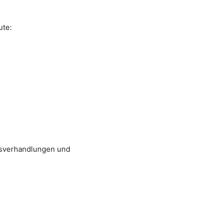
ute:
isverhandlungen und