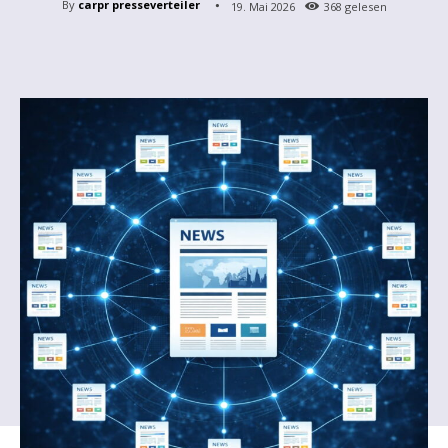
By
carpr presseverteiler
19. Mai 2026
368
gelesen