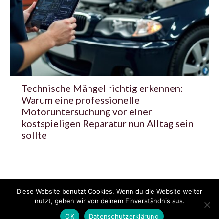
Technische Mängel richtig erkennen:
Warum eine professionelle
Motoruntersuchung vor einer
kostspieligen Reparatur nun Alltag sein
sollte
Diese Website benutzt Cookies. Wenn du die Website weiter
© 2020 - 2025 Copyright - KFZzeitung.com
nutzt, gehen wir von deinem Einverständnis aus.
AGB
Datenschutzerklärung
FAQ
Kontakt
Impressum
News
OK
Datenschutzerklärung