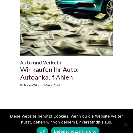
Auto und Verkehr
Wir kaufen Ihr Auto:
Autoankauf Ahlen
PrNews24
-
8. März 2024
Diese Website benutzt Cookies. Wenn du die Website weiter
© 2020 - 2025 Copyright - KFZzeitung.com
nutzt, gehen wir von deinem Einverständnis aus.
AGB
Datenschutzerklärung
FAQ
Kontakt
Impressum
News
OK
Datenschutzerklärung