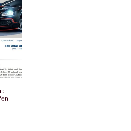
 :
fen