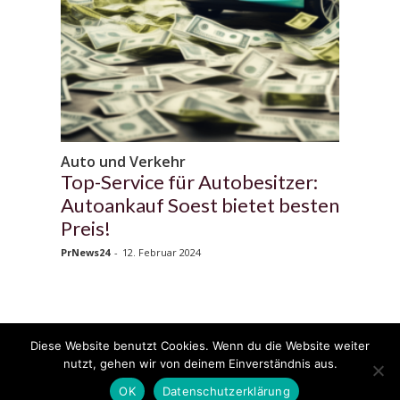
Auto und Verkehr
Top-Service für Autobesitzer:
Autoankauf Soest bietet besten
Preis!
PrNews24
-
12. Februar 2024
Diese Website benutzt Cookies. Wenn du die Website weiter
© 2020 - 2025 Copyright - KFZzeitung.com
nutzt, gehen wir von deinem Einverständnis aus.
AGB
Datenschutzerklärung
FAQ
Kontakt
Impressum
News
OK
Datenschutzerklärung
Pressemitteilung veröffentlichen