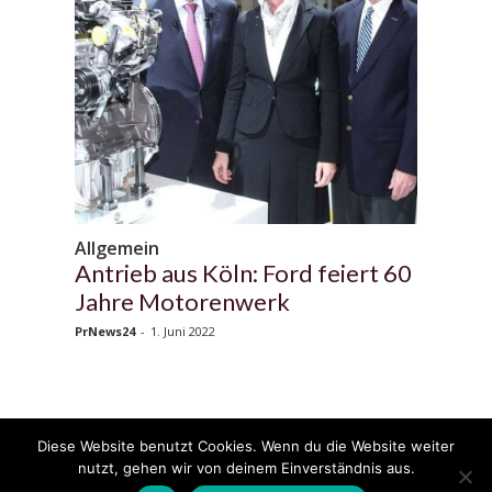
Allgemein
Antrieb aus Köln: Ford feiert 60
Jahre Motorenwerk
PrNews24
-
1. Juni 2022
Diese Website benutzt Cookies. Wenn du die Website weiter
© 2020 - 2025 Copyright - KFZzeitung.com
nutzt, gehen wir von deinem Einverständnis aus.
AGB
Datenschutzerklärung
FAQ
Kontakt
Impressum
News