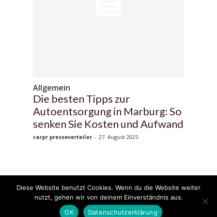
Allgemein
Die besten Tipps zur
Autoentsorgung in Marburg: So
senken Sie Kosten und Aufwand
carpr presseverteiler
-
27. August 2025
Diese Website benutzt Cookies. Wenn du die Website weiter
© 2020 - 2025 Copyright - KFZzeitung.com
nutzt, gehen wir von deinem Einverständnis aus.
AGB
Datenschutzerklärung
FAQ
Kontakt
Impressum
News
OK
Datenschutzerklärung
Pressemitteilung veröffentlichen