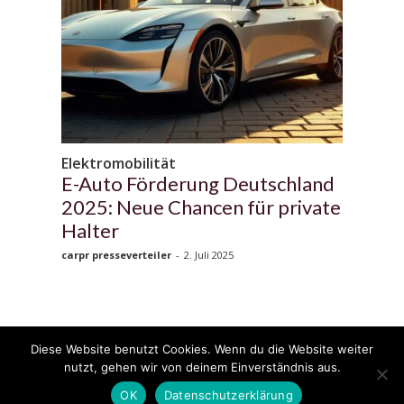
Elektromobilität
E-Auto Förderung Deutschland
2025: Neue Chancen für private
Halter
carpr presseverteiler
-
2. Juli 2025
Diese Website benutzt Cookies. Wenn du die Website weiter
© 2020 - 2025 Copyright - KFZzeitung.com
nutzt, gehen wir von deinem Einverständnis aus.
AGB
Datenschutzerklärung
FAQ
Kontakt
Impressum
News
OK
Datenschutzerklärung
Pressemitteilung veröffentlichen