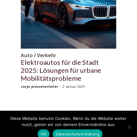
Auto / Verkehr
Elektroautos für die Stadt
2025: Lösungen für urbane
Mobilitätsprobleme
carpr presseverteiler
-
2. Januar 2025
Diese Website benutzt Cookies. Wenn du die Website weiter
© 2020 - 2025 Copyright - KFZzeitung.com
nutzt, gehen wir von deinem Einverständnis aus.
AGB
Datenschutzerklärung
FAQ
Kontakt
Impressum
News
OK
Datenschutzerklärung
Pressemitteilung veröffentlichen