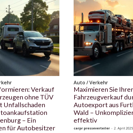
rkehr
Auto / Verkehr
nformieren: Verkauf
Maximieren Sie Ihre
hrzeugen ohne TÜV
Fahrzeugverkauf du
t Unfallschaden
Autoexport aus Furt
toankaufstation
Wald – Unkomplizie
enburg – Ein
effektiv
en für Autobesitzer
carpr presseverteiler
-
2. April 2025