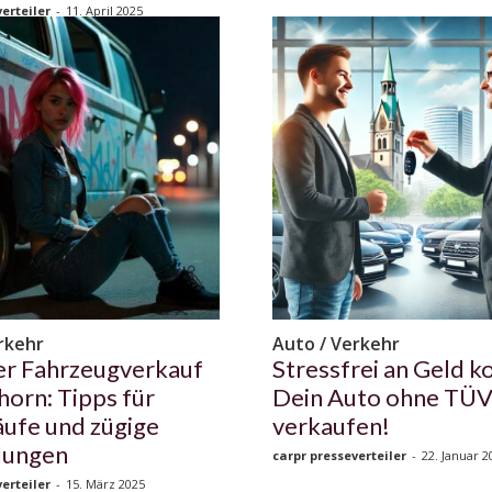
erteiler
-
11. April 2025
rkehr
Auto / Verkehr
er Fahrzeugverkauf
Stressfrei an Geld 
horn: Tipps für
Dein Auto ohne TÜ
ufe und zügige
verkaufen!
lungen
carpr presseverteiler
-
22. Januar 2
erteiler
-
15. März 2025