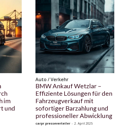
Auto / Verkehr
n
BMW Ankauf Wetzlar –
rch
Effiziente Lösungen für den
h im
Fahrzeugverkauf mit
rt und
sofortiger Barzahlung und
professioneller Abwicklung
carpr presseverteiler
-
2. April 2025