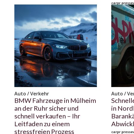
carpr pressev
Auto / Verkehr
Auto / Ve
BMW Fahrzeuge in Mülheim
Schnell
an der Ruhr sicher und
in Nord
schnell verkaufen – Ihr
Barankä
Leitfaden zu einem
Abwick
stressfreien Prozess
carpr pressev