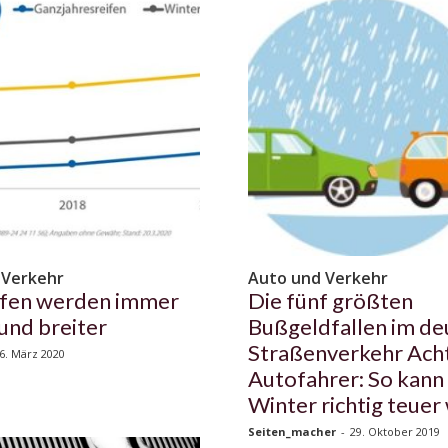
 Verkehr
Auto und Verkehr
ifen werden immer
Die fünf größten
und breiter
Bußgeldfallen im de
Straßenverkehr Ach
6. März 2020
Autofahrer: So kann 
Winter richtig teue
Seiten_macher
-
29. Oktober 2019