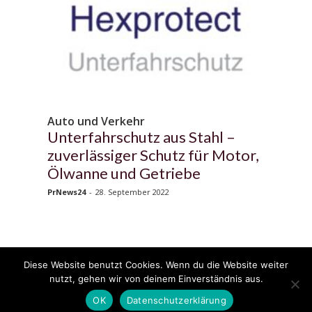
Auto und Verkehr
Unterfahrschutz aus Stahl –
zuverlässiger Schutz für Motor,
Ölwanne und Getriebe
PrNews24
-
28. September 2022
Diese Website benutzt Cookies. Wenn du die Website weiter
© 2020 - 2025 Copyright - KFZzeitung.com
nutzt, gehen wir von deinem Einverständnis aus.
AGB
Datenschutzerklärung
FAQ
Kontakt
Impressum
News
OK
Datenschutzerklärung
Pressemitteilung veröffentlichen