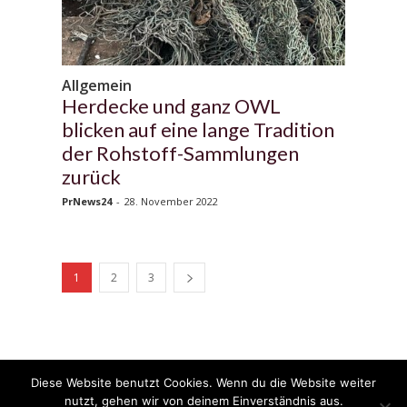
Allgemein
Herdecke und ganz OWL
blicken auf eine lange Tradition
der Rohstoff-Sammlungen
zurück
PrNews24
-
28. November 2022
1
2
3
Diese Website benutzt Cookies. Wenn du die Website weiter
© 2020 - 2025 Copyright - KFZzeitung.com
nutzt, gehen wir von deinem Einverständnis aus.