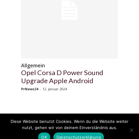
Allgemein
Opel Corsa D Power Sound
Upgrade Apple Android
PrNews24
-
12. Januar 2024
Diese Website benutzt Cookies. Wenn du die Website weiter
© 2020 - 2025 Copyright - KFZzeitung.com
nutzt, gehen wir von deinem Einverständnis aus.
AGB
Datenschutzerklärung
FAQ
Kontakt
Impressum
News
OK
Datenschutzerklärung