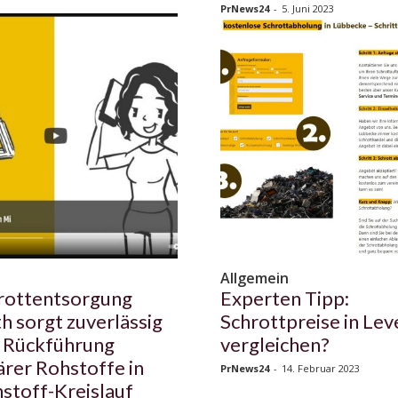
PrNews24
-
5. Juni 2023
n
Allgemein
rottentsorgung
Experten Tipp:
h sorgt zuverlässig
Schrottpreise in Le
e Rückführung
vergleichen?
rer Rohstoffe in
PrNews24
-
14. Februar 2023
stoff-Kreislauf