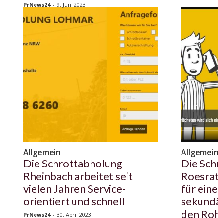
PrNews24
-
9. Juni 2023
Allgemein
Allgemei
Die Schrottabholung
Die Sch
Rheinbach arbeitet seit
Roesrat
vielen Jahren Service-
für ein
orientiert und schnell
sekundä
den Roh
PrNews24
-
30. April 2023