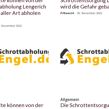
te können von der
Schrottentsorgung
abholung Lengerich
wird die Gefahr geb
 aller Art abholen
PrNews24
-
30. November 2022
. Dezember 2022
n
Allgemein
te können von der
Die Schrottentsorg