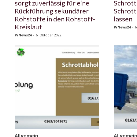
sorgt zuverlässig für eine
Schrott
Rückführung sekundärer
Schrott
Rohstoffe in den Rohstoff-
lassen
Kreislauf
PrNews24
-
6
PrNews24
-
6. Oktober 2022
Allgemein
Allgemei