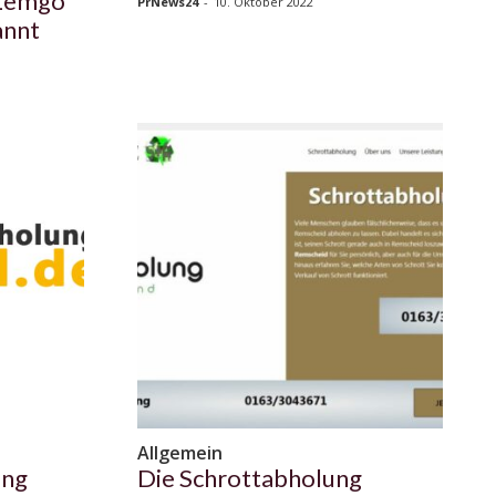
 Lemgo
PrNews24
-
10. Oktober 2022
annt
Allgemein
ung
Die Schrottabholung