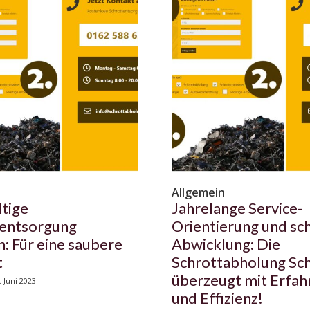
n
Allgemein
tige
Jahrelange Service-
tentsorgung
Orientierung und sc
n: Für eine saubere
Abwicklung: Die
t
Schrottabholung Sc
überzeugt mit Erfah
. Juni 2023
und Effizienz!