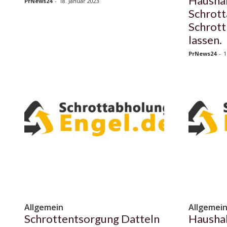
Haushal
PrNews24
-
18. Januar 2023
Schrott
Schrott
lassen.
PrNews24
-
1
Allgemein
Allgemei
Schrottentsorgung Datteln
Haushal